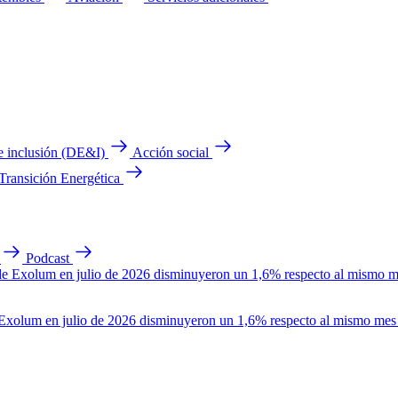
e inclusión (DE&I)
Acción social
 Transición Energética
Podcast
 de Exolum en julio de 2026 disminuyeron un 1,6% respecto al mismo mes