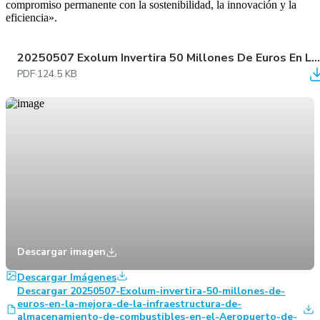
compromiso permanente con la sostenibilidad, la innovación y la
eficiencia».
20250507 Exolum Invertira 50 Millones De Euros En La Mejora De La Infraestructura De Almacenamiento De Combustibles En El Aeropuerto De Barcelona
PDF
·
124.5 KB
Descargar imagen
Descargar Imágenes
Descargar 20250507-Exolum-invertira-50-millones-de-
euros-en-la-mejora-de-la-infraestructura-de-
almacenamiento-de-combustibles-en-el-Aeropuerto-de-