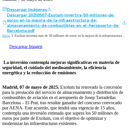
Descargar Imágenes
Descargar 20250507-Exolum-invertira-50-millones-de-
euros-en-la-mejora-de-la-infraestructura-de-
almacenamiento-de-combustibles-en-el-Aeropuerto-de-
Barcelona.pdf
Inicio
Exolum invertirá más de 50 millones de euros en la mejora de la infraestructura de almacenamiento y distribución de combustibles de aviación en el Aeropuerto de Barcelona – El Prat
Descargar Imagen
La inversión contempla mejoras significativas en materia de
seguridad, el cuidado del medioambiente, la eficiencia
energética y la reducción de emisiones
Madrid, 07 de mayo de 2025.
Exolum ha renovado la concesión
para la prestación del servicio de almacenamiento y distribución de
combustibles de aviación en el aeropuerto de Josep Tarradellas
Barcelona – El Prat, tras resultar ganador del concurso convocado
por AENA. Este acuerdo, que tendrá una vigencia de 15 años,
contempla una inversión estimada que supera los 50 millones de
euros por parte de Exolum, con el objetivo de optimizar y
modernizar las infraestructuras existentes.